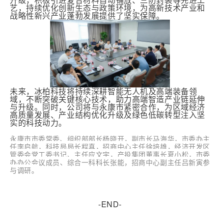
艺，持续优化创新生态与政策环境，为高新技术产业和
战略性新兴产业蓬勃发展提供了坚实保障。
未来，冰柏科技将持续深耕智能无人机及高端装备领
域，不断突破关键核心技术，助力高端智造产业链延伸
与升级。同时，公司将与永康市紧密合作，为区域经济
高质量发展、产业结构优化升级及绿色低碳转型注入坚
实的科技动力。
永康市
市委常委、组织部部长
杨晓开
，
副市长
马海华，
市委办主
任
李启航
，
科技局局长
程真
，
招商中心主任
徐培雄
，经济开发区
管委会党工委书记、主任
应文宇，
产投集团董事长
夏小松，
市委
办办公会议成员、综合一科科长张能，招商中心副主任吕新寅参
与调研。
-END-