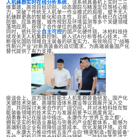
人机蜂群实时在线分析系统
，该系统具备机上实时二三
维重建、高效目标识别、动态跟踪与精准定位等核心能
力，突破了传统无人机单一作业模式的局限，赋予无人
机蜂群更高的智能化和自主性，目前，该系统已在边境
防御、应急救援、城市规划及环境监测等多个关键领域
落地应用，获得了合作单位的高度认可。
同时，依托完全
自主可控
的国产化硬件链，冰柏科技持
续攻关无人机集群控制、嵌入式AI分析等核心技术，不
断强化国防领域自主装备的研发实力，有效响应了“战略
性新兴产业”对新质装备的迫切需求，为高端装备国产化
替代提供了有力支撑。
座谈会上，双方围绕智能无人机集群装备研发、国产化
关键技术突破、高端智造体系建设等议题展开深入交
流，共同探讨未来合作的广阔空间，并对冰柏科技在智
能装备领域的技术实力与发展前景予以高度肯定。
胡勇春书记在座谈中指出，永康作为“世界五金之都”，
拥有坚实的制造业基础与完善的产业配套体系，能够为
高端制造企业有效降低运营成本、优化发展环境。近年
来，永康大力推动传统五金产业向“精密制造+智能装备”
升级，积极引进复合材料自动铺放、三防封装等先进工